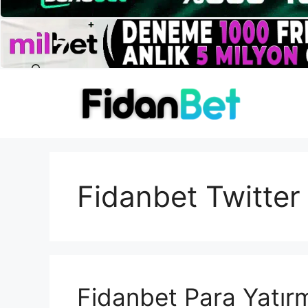
İçeriğe
atla
Fidanbet Twitte
Fidanbet Para Yatır