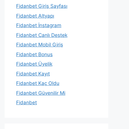
Fidanbet Giriş Sayfası
Fidanbet Altyapı
Fidanbet İnstagram
Fidanbet Canlı Destek
Fidanbet Mobil Giriş
Fidanbet Bonus
Fidanbet Üyelik
Fidanbet Kayıt
Fidanbet Kaç Oldu
Fidanbet Güvenilir Mi
Fidanbet