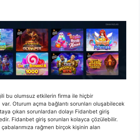
ili bu olumsuz etkilerin firma ile hiçbir
a var. Oturum açma bağlantı sorunları oluşabilecek
ortaya çıkan sorunlardan dolayı Fidanbet giriş
dir. Fidanbet giriş sorunları kolayca çözülebilir.
üm çabalarımıza rağmen birçok kişinin alan