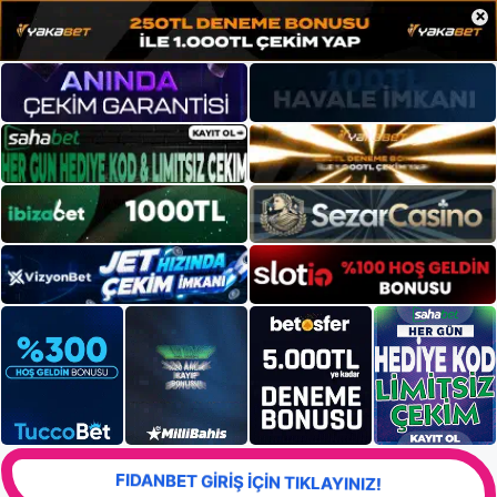
×
FIDANBET GİRİŞ İÇİN TIKLAYINIZ!