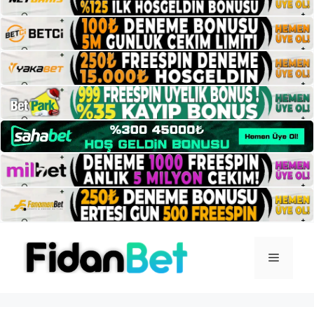
İçeriğe
atla
Menü