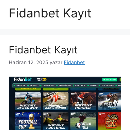
Fidanbet Kayıt
Fidanbet Kayıt
Haziran 12, 2025
yazar
Fidanbet