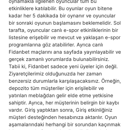
oynamakla ilgilenen oyuncular tüm bu
etkinliklere katılabilir. Bu oyunlar oyun bitene
kadar her 5 dakikada bir oynanır ve oyuncular
bir sonraki oyunun başlamasını beklemelidir. Sol
tarafta, oyuncular canlı e-spor etkinliklerinin bir
listesine erişebilir ve mevcut ve yaklaşan e-spor
programlarına göz atabilirler. Ayrıca canlı
Fidanbet maçlarını ana sayfada yayınlayabilir ve
gerçek zamanlı yorumlarda bulunabilirsiniz.
Tabii ki, Fidanbet sadece yeni üyeler için değil.
Ziyaretçilerimiz olduğunuzda her zaman
benzersiz durumlarla karşılaşacaksınız. Örneğin,
depozito tüm müşteriler için erişilebilir ve
yatırılan meblağdan gelir elde etme yetkisine
sahiptir. Ayrıca, her müşterinin belirgin bir kaybı
vardır. Giriş yaptıktan sonra, Giriş etkinliğiniz
müşteri desteğinden hesabınıza aktarılır. Oyun
aşamalarındaki herhangi bir sorundan kaçınmak