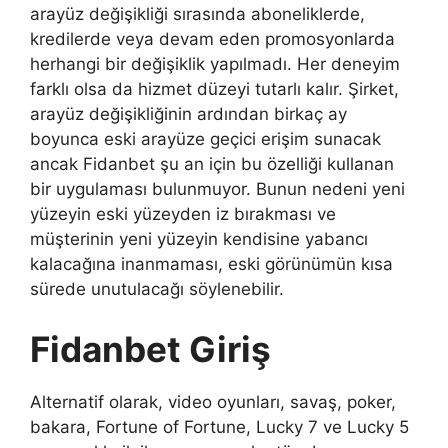
arayüz değişikliği sırasında aboneliklerde,
kredilerde veya devam eden promosyonlarda
herhangi bir değişiklik yapılmadı. Her deneyim
farklı olsa da hizmet düzeyi tutarlı kalır. Şirket,
arayüz değişikliğinin ardından birkaç ay
boyunca eski arayüze geçici erişim sunacak
ancak Fidanbet şu an için bu özelliği kullanan
bir uygulaması bulunmuyor. Bunun nedeni yeni
yüzeyin eski yüzeyden iz bırakması ve
müşterinin yeni yüzeyin kendisine yabancı
kalacağına inanmaması, eski görünümün kısa
sürede unutulacağı söylenebilir.
Fidanbet Giriş
Alternatif olarak, video oyunları, savaş, poker,
bakara, Fortune of Fortune, Lucky 7 ve Lucky 5