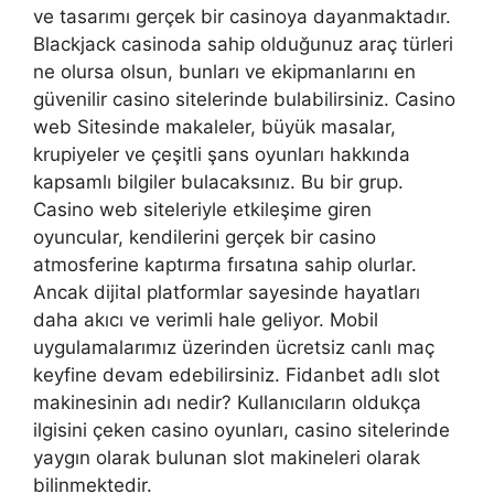
ve tasarımı gerçek bir casinoya dayanmaktadır.
Blackjack casinoda sahip olduğunuz araç türleri
ne olursa olsun, bunları ve ekipmanlarını en
güvenilir casino sitelerinde bulabilirsiniz. Casino
web Sitesinde makaleler, büyük masalar,
krupiyeler ve çeşitli şans oyunları hakkında
kapsamlı bilgiler bulacaksınız. Bu bir grup.
Casino web siteleriyle etkileşime giren
oyuncular, kendilerini gerçek bir casino
atmosferine kaptırma fırsatına sahip olurlar.
Ancak dijital platformlar sayesinde hayatları
daha akıcı ve verimli hale geliyor. Mobil
uygulamalarımız üzerinden ücretsiz canlı maç
keyfine devam edebilirsiniz. Fidanbet adlı slot
makinesinin adı nedir? Kullanıcıların oldukça
ilgisini çeken casino oyunları, casino sitelerinde
yaygın olarak bulunan slot makineleri olarak
bilinmektedir.