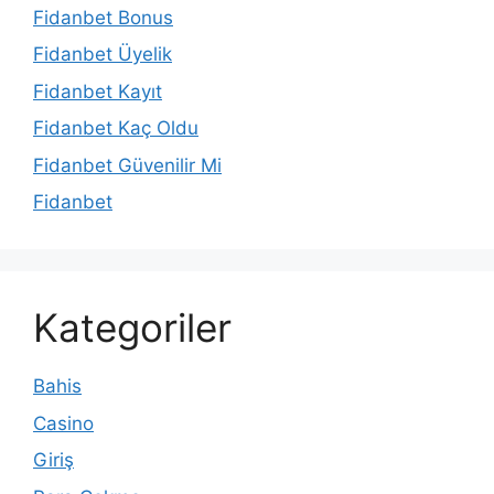
Fidanbet Bonus
Fidanbet Üyelik
Fidanbet Kayıt
Fidanbet Kaç Oldu
Fidanbet Güvenilir Mi
Fidanbet
Kategoriler
Bahis
Casino
Giriş