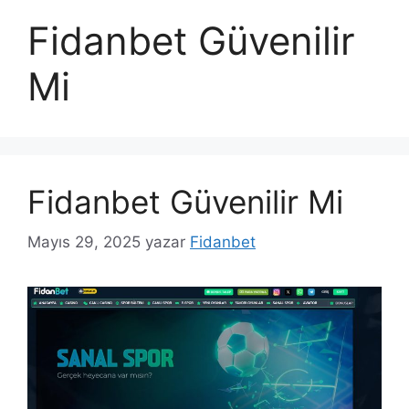
Fidanbet Güvenilir
Mi
Fidanbet Güvenilir Mi
Mayıs 29, 2025
yazar
Fidanbet