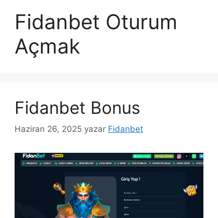
Fidanbet Oturum
Açmak
Fidanbet Bonus
Haziran 26, 2025
yazar
Fidanbet