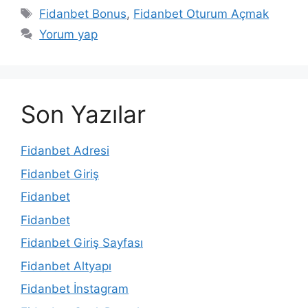
Etiketler
Fidanbet Bonus
,
Fidanbet Oturum Açmak
Yorum yap
Son Yazılar
Fidanbet Adresi
Fidanbet Giriş
Fidanbet
Fidanbet
Fidanbet Giriş Sayfası
Fidanbet Altyapı
Fidanbet İnstagram