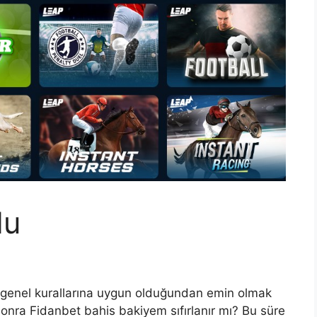
du
 genel kurallarına uygun olduğundan emin olmak
sonra Fidanbet bahis bakiyem sıfırlanır mı? Bu süre