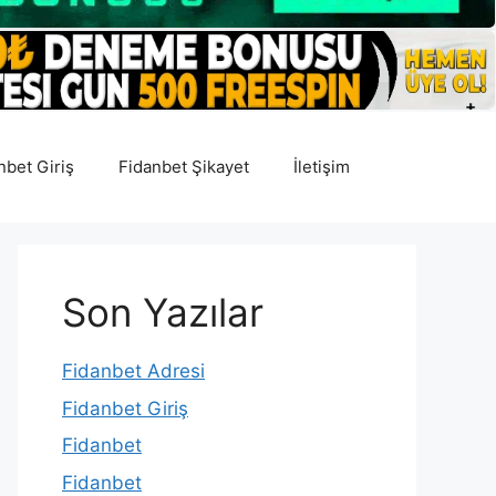
nbet Giriş
Fidanbet Şikayet
İletişim
Son Yazılar
Fidanbet Adresi
Fidanbet Giriş
Fidanbet
Fidanbet