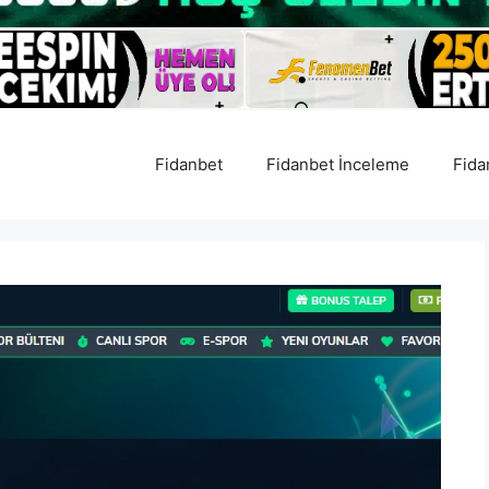
Fidanbet
Fidanbet İnceleme
Fida