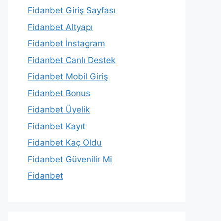
Fidanbet Giriş Sayfası
Fidanbet Altyapı
Fidanbet İnstagram
Fidanbet Canlı Destek
Fidanbet Mobil Giriş
Fidanbet Bonus
Fidanbet Üyelik
Fidanbet Kayıt
Fidanbet Kaç Oldu
Fidanbet Güvenilir Mi
Fidanbet