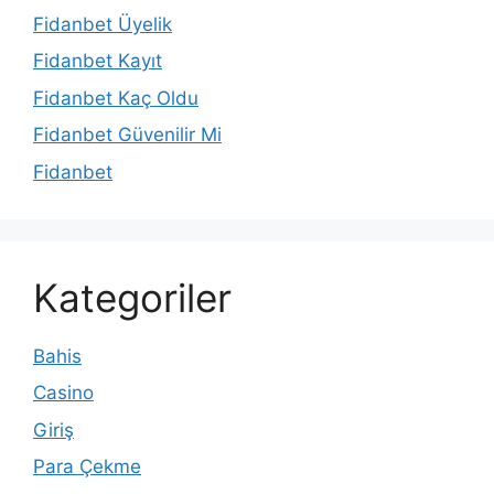
Fidanbet Üyelik
Fidanbet Kayıt
Fidanbet Kaç Oldu
Fidanbet Güvenilir Mi
Fidanbet
Kategoriler
Bahis
Casino
Giriş
Para Çekme