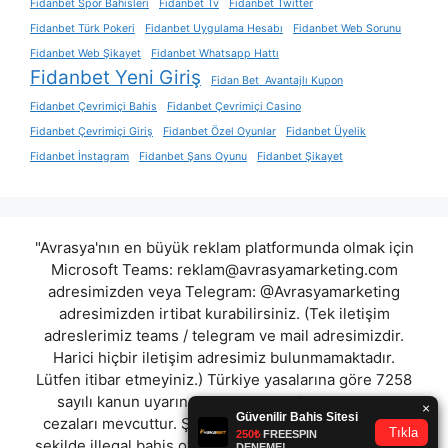
Fidanbet Spor Bahisleri
Fidanbet Tv
Fidanbet Twitter
Fidanbet Türk Pokeri
Fidanbet Uygulama Hesabı
Fidanbet Web Sorunu
Fidanbet Web Şikayet
Fidanbet Whatsapp Hattı
Fidanbet Yeni Giriş
Fidan Bet Avantajlı Kupon
Fidanbet Çevrimiçi Bahis
Fidanbet Çevrimiçi Casino
Fidanbet Çevrimiçi Giriş
Fidanbet Özel Oyunlar
Fidanbet Üyelik
Fidanbet İnstagram
Fidanbet Şans Oyunu
Fidanbet Şikayet
"Avrasya'nın en büyük reklam platformunda olmak için
Microsoft Teams:
reklam@avrasyamarketing.com
adresimizden veya Telegram: @Avrasyamarketing
adresimizden irtibat kurabilirsiniz. (Tek iletişim
adreslerimiz teams / telegram ve mail adresimizdir.
Harici hiçbir iletişim adresimiz bulunmamaktadır.
Lütfen itibar etmeyiniz.) Türkiye yasalarına göre 7258
sayılı kanun uyarınca yasa dışı bahis oynamanın
cezaları mevcuttur. Şu an bulunduğunuz site hiç bir
şekilde illegal bahis oyunları oynatmıyor ve oynamaya