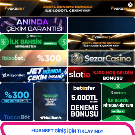
×
FIDANBET GİRİŞ İÇİN TIKLAYINIZ!