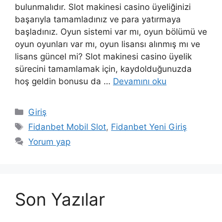
bulunmalıdır. Slot makinesi casino üyeliğinizi
başarıyla tamamladınız ve para yatırmaya
başladınız. Oyun sistemi var mı, oyun bölümü ve
oyun oyunları var mı, oyun lisansı alınmış mı ve
lisans güncel mi? Slot makinesi casino üyelik
sürecini tamamlamak için, kaydolduğunuzda
hoş geldin bonusu da …
Devamını oku
Kategoriler
Giriş
Etiketler
Fidanbet Mobil Slot
,
Fidanbet Yeni Giriş
Yorum yap
Son Yazılar