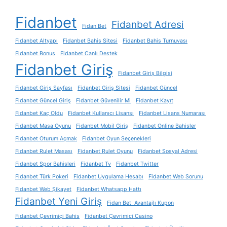
Fidanbet
Fidanbet Adresi
Fidan Bet
Fidanbet Altyapı
Fidanbet Bahis Sitesi
Fidanbet Bahis Turnuvası
Fidanbet Bonus
Fidanbet Canlı Destek
Fidanbet Giriş
Fidanbet Giriş Bilgisi
Fidanbet Giriş Sayfası
Fidanbet Giriş Sitesi
Fidanbet Güncel
Fidanbet Güncel Giriş
Fidanbet Güvenilir Mi
Fidanbet Kayıt
Fidanbet Kaç Oldu
Fidanbet Kullanıcı Lisansı
Fidanbet Lisans Numarası
Fidanbet Masa Oyunu
Fidanbet Mobil Giriş
Fidanbet Online Bahisler
Fidanbet Oturum Açmak
Fidanbet Oyun Seçenekleri
Fidanbet Rulet Masası
Fidanbet Rulet Oyunu
Fidanbet Sosyal Adresi
Fidanbet Spor Bahisleri
Fidanbet Tv
Fidanbet Twitter
Fidanbet Türk Pokeri
Fidanbet Uygulama Hesabı
Fidanbet Web Sorunu
Fidanbet Web Şikayet
Fidanbet Whatsapp Hattı
Fidanbet Yeni Giriş
Fidan Bet Avantajlı Kupon
Fidanbet Çevrimiçi Bahis
Fidanbet Çevrimiçi Casino