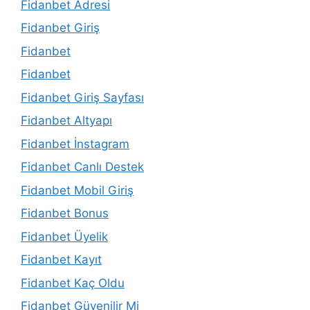
Fidanbet Adresi
Fidanbet Giriş
Fidanbet
Fidanbet
Fidanbet Giriş Sayfası
Fidanbet Altyapı
Fidanbet İnstagram
Fidanbet Canlı Destek
Fidanbet Mobil Giriş
Fidanbet Bonus
Fidanbet Üyelik
Fidanbet Kayıt
Fidanbet Kaç Oldu
Fidanbet Güvenilir Mi