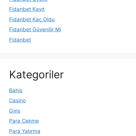
Fidanbet Kayıt
Fidanbet Kaç Oldu
Fidanbet Güvenilir Mi
Fidanbet
Kategoriler
Bahis
Casino
Giriş
Para Çekme
Para Yatırma