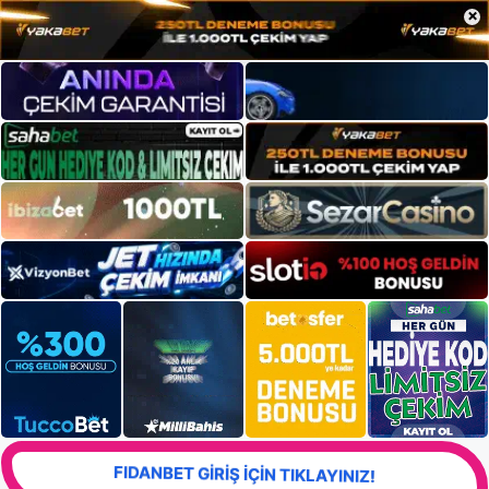
×
FIDANBET GİRİŞ İÇİN TIKLAYINIZ!