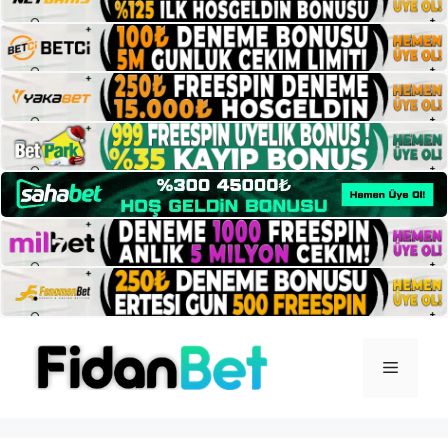
İçeriğe
atla
Menü