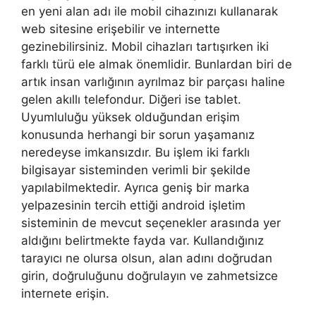
en yeni alan adı ile mobil cihazınızı kullanarak
web sitesine erişebilir ve internette
gezinebilirsiniz. Mobil cihazları tartışırken iki
farklı türü ele almak önemlidir. Bunlardan biri de
artık insan varlığının ayrılmaz bir parçası haline
gelen akıllı telefondur. Diğeri ise tablet.
Uyumluluğu yüksek olduğundan erişim
konusunda herhangi bir sorun yaşamanız
neredeyse imkansızdır. Bu işlem iki farklı
bilgisayar sisteminden verimli bir şekilde
yapılabilmektedir. Ayrıca geniş bir marka
yelpazesinin tercih ettiği android işletim
sisteminin de mevcut seçenekler arasında yer
aldığını belirtmekte fayda var. Kullandığınız
tarayıcı ne olursa olsun, alan adını doğrudan
girin, doğruluğunu doğrulayın ve zahmetsizce
internete erişin.