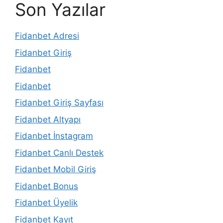
Son Yazılar
Fidanbet Adresi
Fidanbet Giriş
Fidanbet
Fidanbet
Fidanbet Giriş Sayfası
Fidanbet Altyapı
Fidanbet İnstagram
Fidanbet Canlı Destek
Fidanbet Mobil Giriş
Fidanbet Bonus
Fidanbet Üyelik
Fidanbet Kayıt