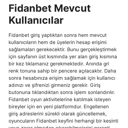
Fidanbet Mevcut
Kullanıcılar
Fidanbet giriş yaptıktan sonra hem mevcut
kullanıcıların hem de üyelerin hesap erişimi
sağlamaları gerekecektir. Bunu gerçekleştirmek
için sayfanın üst kısmında yer alan giriş kısmına
bir kez tıklamanız gerekmektedir. Anında gri
renk tonuna sahip bir pencere açılacaktır. Daha
sonra hesabınıza erişim sağlamak için kullanıcı
adınızı ve şifrenizi girmeniz gerekir. Giriş
butonuna tıklandıktan sonra işlem sonlandırılır.
Fidanbet oyun aktivitelerine katılmak isteyen
bireyler için en yeni platformdur. Engellenen
giriş adreslerini sürekli olarak güncellemek,
oyuncuların Fidanbet keyfini herhangi bir kesinti
veya zarar olmadan çıkarabilmelerini garanti