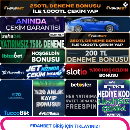
×
FIDANBET GİRİŞ İÇİN TIKLAYINIZ!