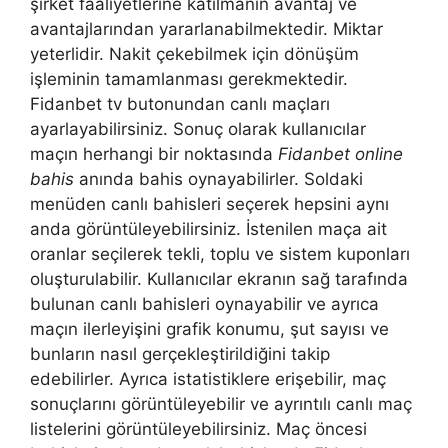
şirket faaliyetlerine katılmanın avantaj ve
avantajlarından yararlanabilmektedir. Miktar
yeterlidir. Nakit çekebilmek için dönüşüm
işleminin tamamlanması gerekmektedir.
Fidanbet tv butonundan canlı maçları
ayarlayabilirsiniz. Sonuç olarak kullanıcılar
maçın herhangi bir noktasında
Fidanbet online
bahis
anında bahis oynayabilirler. Soldaki
menüden canlı bahisleri seçerek hepsini aynı
anda görüntüleyebilirsiniz. İstenilen maça ait
oranlar seçilerek tekli, toplu ve sistem kuponları
oluşturulabilir. Kullanıcılar ekranın sağ tarafında
bulunan canlı bahisleri oynayabilir ve ayrıca
maçın ilerleyişini grafik konumu, şut sayısı ve
bunların nasıl gerçekleştirildiğini takip
edebilirler. Ayrıca istatistiklere erişebilir, maç
sonuçlarını görüntüleyebilir ve ayrıntılı canlı maç
listelerini görüntüleyebilirsiniz. Maç öncesi