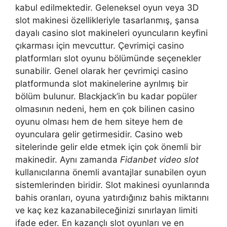
kabul edilmektedir. Geleneksel oyun veya 3D
slot makinesi özellikleriyle tasarlanmış, şansa
dayalı casino slot makineleri oyuncuların keyfini
çıkarması için mevcuttur. Çevrimiçi casino
platformları slot oyunu bölümünde seçenekler
sunabilir. Genel olarak her çevrimiçi casino
platformunda slot makinelerine ayrılmış bir
bölüm bulunur. Blackjack’in bu kadar popüler
olmasının nedeni, hem en çok bilinen casino
oyunu olması hem de hem siteye hem de
oyunculara gelir getirmesidir. Casino web
sitelerinde gelir elde etmek için çok önemli bir
makinedir. Aynı zamanda
Fidanbet video slot
kullanıcılarına önemli avantajlar sunabilen oyun
sistemlerinden biridir. Slot makinesi oyunlarında
bahis oranları, oyuna yatırdığınız bahis miktarını
ve kaç kez kazanabileceğinizi sınırlayan limiti
ifade eder. En kazançlı slot oyunları ve en