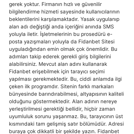
gerek yoktur. Firmanın hızlı ve güvenilir
bilgilendirme hizmeti sayesinde kullanıcılarının
beklentilerini karşılamaktadır. Yasak uygulanıp
alan adı değiştiği anda içeriğini anında SMS
yoluyla iletir. İşletmelerinin bu prosedürü e-
posta yazışmaları yoluyla da Fidanbet Sitesi
uyguladığından emin olmak çok önemlidir. Bu
adımları takip ederek gerekli giriş bilgilerini
alabilirsiniz. Mevcut alan adını kullanarak
Fidanbet erişebilmek için tarayıcı seçimi
yapılması gerekmektedir. Bu, ciddi anlamda ilgi
çeken ilk programdır. Sitenin farklı markaları
bünyesinde barındırabilmesi, altyapısının kaliteli
olduğunu göstermektedir. Alan adının nereye
yerleştirilmesi gerektiği bellidir, hiçbir zaman
uyumluluk sorunu yaşanmaz. Bu, tarayıcının üst
kısmındaki tam gelişmiş satır bölümüdür. Adresi
buraya çok dikkatli bir şekilde yazın. Fidanbet